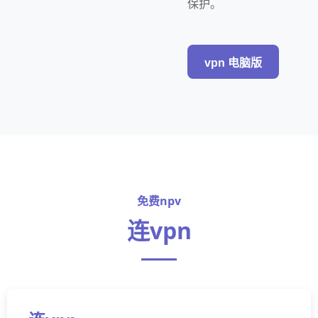
保护。
vpn 电脑版
免费npv
连vpn