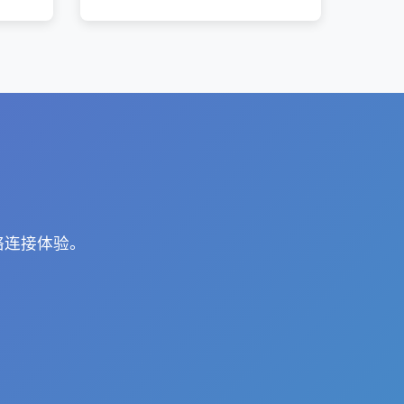
络连接体验。