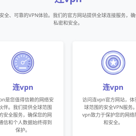
供安全、可靠的VPN体验。我们的官方网站提供全球连接服务，
私密和安全。
连vpn
连vpn
vpn是您值得信赖的网络安
访问连vpn官方网站，体
伙伴。我们提供全球范围
球范围的安全VPN服务
的安全服务，确保您的网
vpn致力于保护您的网络
通信和个人数据始终得到
和安全。
保护。